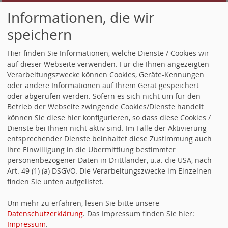
Ein Service von
info.websozis.de
Informationen, die wir
speichern
KABARETTABEND MIT LIOBA
Hier finden Sie Informationen, welche Dienste / Cookies wir
ALBUS
auf dieser Webseite verwenden. Für die Ihnen angezeigten
Verarbeitungszwecke können Cookies, Geräte-Kennungen
oder andere Informationen auf Ihrem Gerät gespeichert
verschoben auf den 29.05.2021
oder abgerufen werden. Sofern es sich nicht um für den
Betrieb der Webseite zwingende Cookies/Dienste handelt
weitere Infos hier
können Sie diese hier konfigurieren, so dass diese Cookies /
Dienste bei Ihnen nicht aktiv sind. Im Falle der Aktivierung
entsprechender Dienste beinhaltet diese Zustimmung auch
Ihre Einwilligung in die Übermittlung bestimmter
KOMMUNALWAHL 2020
personenbezogener Daten in Drittländer, u.a. die USA, nach
Art. 49 (1) (a) DSGVO. Die Verarbeitungszwecke im Einzelnen
Ihre Kandidatinnen und Kandidaten der
finden Sie unten aufgelistet.
SPD Nachrodt-Wiblingwerde für die Wahl
Um mehr zu erfahren, lesen Sie bitte unsere
zum Gemeinderat am
13.September 2020
Datenschutzerklärung
. Das Impressum finden Sie hier:
Impressum
.